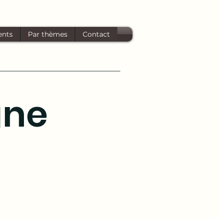
ents
Par thèmes
Contact
gne