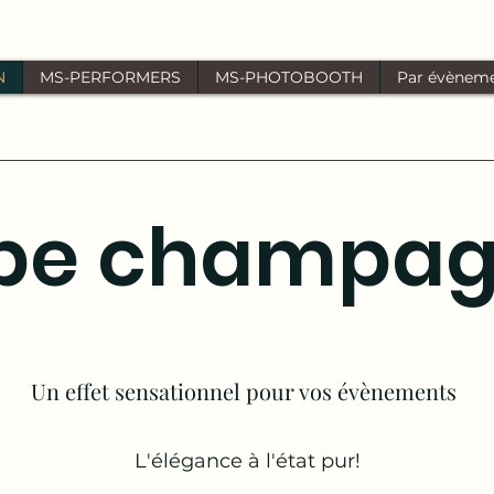
N
MS-PERFORMERS
MS-PHOTOBOOTH
Par évènem
be champa
Un effet sensationnel pour vos
évènements
L'élégance à l'état pur!