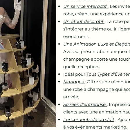
Un service interactif
: Les invi
robe, créant une expérience u
Un atout décoratif
: La robe p
s’intégrer au thème ou à l’ident
événement.
Une Animation Luxe et Élégan
Avec sa présentation unique et
champagne apporte une touch
quelle réception.
Idéal pour Tous
Types d’Événe
Mariages
: Offrez une réceptio
une robe à champagne qui accu
arrivée.
Soirées d’entreprise
: Impressi
clients avec une animation h
Lancements de produit
: Ajou
à vos événements marketing.