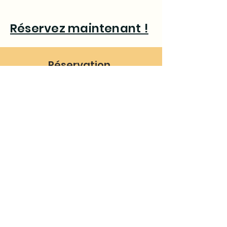
Réservez maintenant !
Réservation
0
6.68.43.67.89
ms.animation66@gmail.com