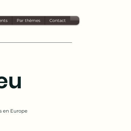
ents
Par thèmes
Contact
feu
rs en Europe