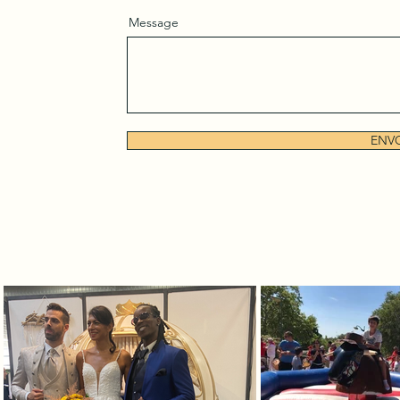
Message
ENV