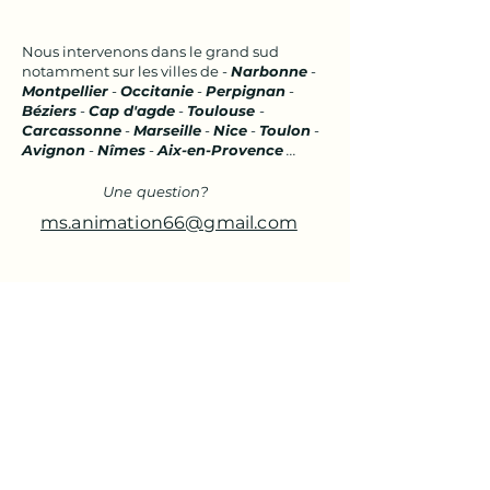
Nous intervenons dans le grand sud
notamment sur les villes de
-
Narbonne
-
Montpellier
-
Occitanie
-
Perpignan
-
Béziers
-
Cap d'agde
-
Toulouse
-
Carcassonne
-
Marseille
-
Nice
-
Toulon
-
Avignon
-
Nîmes
-
Aix-en-Provence
...
Une question?
ms.animation66@gmail.com
Retrouvez-nous
sur le web